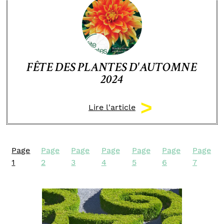
FÊTE DES PLANTES D'AUTOMNE
2024
Lire l'article
Page
Page
Page
Page
Page
Page
Page
1
2
3
4
5
6
7