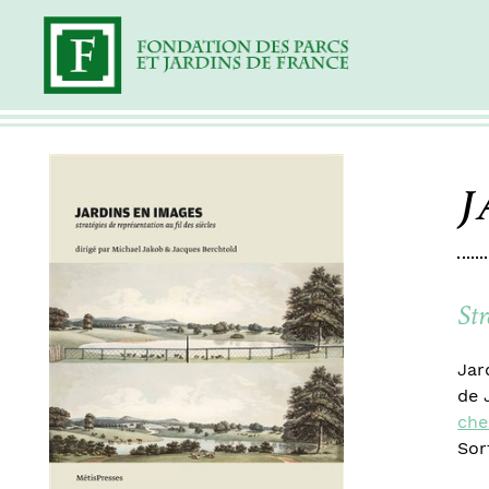
J
Str
Jar
de 
che
Sor